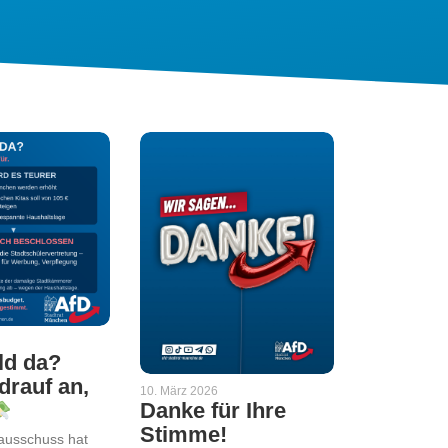
ld da?
rauf an,
10. März 2026
Danke für Ihre
Stimme!
ausschuss hat