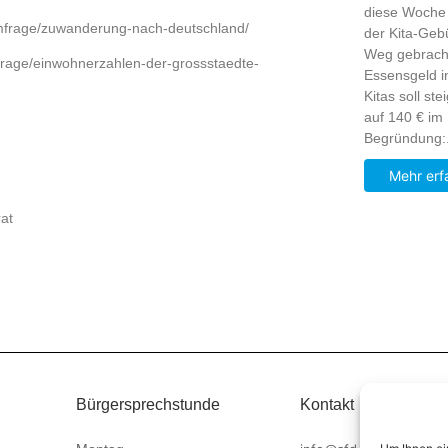
diese Woche
7/umfrage/zuwanderung-nach-deutschland/
der Kita-Geb
Weg gebrach
umfrage/einwohnerzahlen-der-grossstaedte-
Essensgeld i
Kitas soll st
auf 140 € im
Begründung:.
Mehr erf
at
Bürgersprechstunde
Kontakt