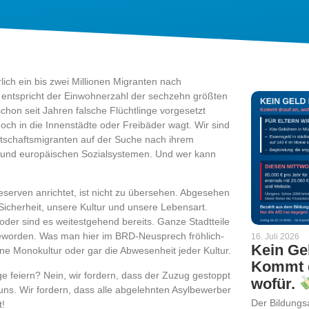
rlich ein bis zwei Millionen Migranten nach
s entspricht der Einwohnerzahl der sechzehn größten
hon seit Jahren falsche Flüchtlinge vorgesetzt
 noch in die Innenstädte oder Freibäder wagt. Wir sind
tschaftsmigranten auf der Suche nach ihrem
n und europäischen Sozialsystemen. Und wer kann
erven anrichtet, ist nicht zu übersehen. Abgesehen
Sicherheit, unsere Kultur und unsere Lebensart.
er sind es weitestgehend bereits. Ganze Stadtteile
geworden. Was man hier im BRD-Neusprech fröhlich-
16. Juli 2026
Kein Ge
 Eine Monokultur oder gar die Abwesenheit jeder Kultur.
Kommt d
ge feiern? Nein, wir fordern, dass der Zuzug gestoppt
wofür.
 uns. Wir fordern, dass alle abgelehnten Asylbewerber
Der Bildungs
t!