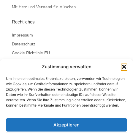
Mit Herz und Verstand für München.
Rechtliches
Impressum
Datenschutz
Cookie Richtlinie EU
Bürgersprechstunde
Zustimmung verwalten
Montag
Um Ihnen ein optimales Erlebnis zu bieten, verwenden wir Technologien
wie Cookies, um Geräteinformationen zu speichern und/oder darauf
9:00 - 11:00 Uhr
zuzugreifen. Wenn Sie diesen Technologien zustimmen, können wir
Kontakt
Daten wie Ihr Surfverhalten oder eindeutige IDs auf dieser Website
verarbeiten. Wenn Sie Ihre Zustimmung nicht erteilen oder zurückziehen,
können bestimmte Merkmale und Funktionen beeinträchtigt werden.
info@afd-stadtrat-muenchen.de
+49 89 233 23932
Akzeptieren
AfD-Fraktion Stadtrat München
Rathaus