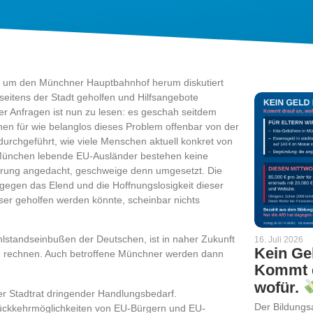
e um den Münchner Hauptbahnhof herum diskutiert
eitens der Stadt geholfen und Hilfsangebote
er Anfragen ist nun zu lesen: es geschah seitdem
hen für wie belanglos dieses Problem offenbar von der
durchgeführt, wie viele Menschen aktuell konkret von
n München lebende EU-Ausländer bestehen keine
ierung angedacht, geschweige denn umgesetzt. Die
gegen das Elend und die Hoffnungslosigkeit dieser
er geholfen werden könnte, scheinbar nichts
lstandseinbußen der Deutschen, ist in naher Zukunft
16. Juli 2026
Kein Ge
u rechnen. Auch betroffene Münchner werden dann
Kommt d
wofür.
r Stadtrat dringender Handlungsbedarf.
Der Bildungs
Rückkehrmöglichkeiten von EU-Bürgern und EU-