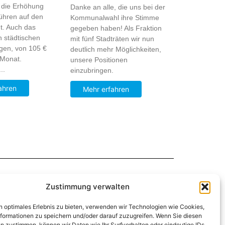
 die Erhöhung
Danke an alle, die uns bei der
ühren auf den
Kommunalwahl ihre Stimme
t. Auch das
gegeben haben! Als Fraktion
n städtischen
mit fünf Stadträten wir nun
eigen, von 105 €
deutlich mehr Möglichkeiten,
 Monat.
unsere Positionen
..
einzubringen.
ahren
Mehr erfahren
Zustimmung verwalten
n optimales Erlebnis zu bieten, verwenden wir Technologien wie Cookies,
afdbayern.de
formationen zu speichern und/oder darauf zuzugreifen. Wenn Sie diesen
n zustimmen, können wir Daten wie Ihr Surfverhalten oder eindeutige IDs