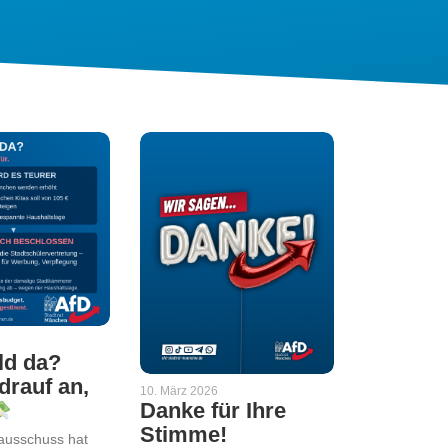
ld da?
rauf an,
10. März 2026
Danke für Ihre
Stimme!
ausschuss hat