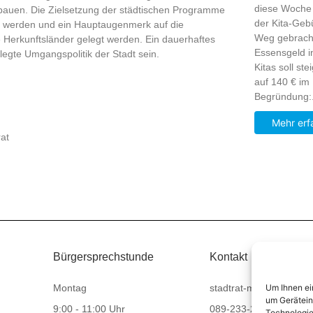
diese Woche
bauen. Die Zielsetzung der städtischen Programme
der Kita-Geb
 werden und ein Hauptaugenmerk auf die
Weg gebrach
Herkunftsländer gelegt werden. Ein dauerhaftes
Essensgeld i
egte Umgangspolitik der Stadt sein.
Kitas soll st
auf 140 € im
Begründung:.
Mehr erf
at
Bürgersprechstunde
Kontakt
Um Ihnen ei
Montag
stadtrat-muenchen(at)
um Gerätein
9:00 - 11:00 Uhr
089-233-23932
Technologie